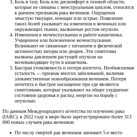
Боль в тазу. Боль или дискомфорт в тазовой области,
которые не связаны с менструальным циклом, относятся
к ранним признакам рака яичников. Ощущения
зачастую тянущие, ноющие или острые. Появление
таких болей указывает на изменения в яичниках или
окружающих тканях, вызванные ростом опухоли.
Изменения в мочеиспускании и работе кишечника.
Учащенное или болезненное мочеиспускание.
Возникают не связанные с питанием и физической
активностью запоры или диарея. Эти симптомы
вызваны давлением растущей опухоли на
мочевыводящие пути и кишечник.
Быстрая утомляемость и потеря аппетита. Необъяснимая
усталость — признак многих заболеваний, включая
злокачественные новообразования яичников. Потеря
аппетита и быстрое насыщение при еде являются
симптомами, которые указывают на общее ухудшение
состояния здоровья и расход энергии на борьбу с
опухолью.
По данным Международного агентства по изучению рака
(IARC), в 2022 году в мире было зарегистрировано более 313
000 новых случаев рака яичников:
По числу смертей рак яичников занимает 5-е место