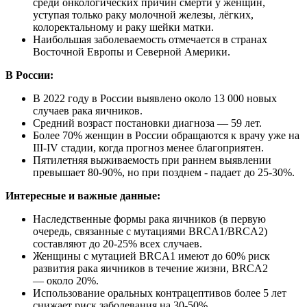
среди онкологических причин смерти у женщин,
уступая только раку молочной железы, лёгких,
колоректальному и раку шейки матки.
Наибольшая заболеваемость отмечается в странах
Восточной Европы и Северной Америки.
В России:
В 2022 году в России выявлено около 13 000 новых
случаев рака яичников.
Средний возраст постановки диагноза — 59 лет.
Более 70% женщин в России обращаются к врачу уже на
III-IV стадии, когда прогноз менее благоприятен.
Пятилетняя выживаемость при раннем выявлении
превышает 80-90%, но при позднем - падает до 25-30%.
Интересные и важные данные:
Наследственные формы рака яичников (в первую
очередь, связанные с мутациями BRCA1/BRCA2)
составляют до 20-25% всех случаев.
Женщины с мутацией BRCA1 имеют до 60% риск
развития рака яичников в течение жизни, BRCA2
— около 20%.
Использование оральных контрацептивов более 5 лет
снижает риск заболевания на 30-50%.