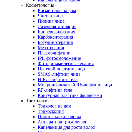
Косметология
Косметолог на дом
Чистка лица
Пилинг лица
Лазерная эпиляция
Биоревитализация
Карбокситерапия
Ботулинотерапия
Мезотерапия
Плазмолифтинг
IPL-фотоомоложение
Фотодинамическая терапия
Нитевой лифтинг лица
SMAS-лифтинг лица
HIFU-лифтинг тела
Микроигольчатый RF-лифтинг лица
RF-лифтинг тела
Контурная пластика филлерами
Трихология
Трихолог на дом
Трихоскопия
Пилинг кожи головы
Аппаратная трихология
Капельница для роста волос