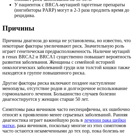
У пациенток с BRCA-мутацией таргетные препараты
(ингибиторы PARP) могут в 2-3 раза продлить время до
рецидива.
Причины
Причины диагноза до конца не установлены, но известно, что
некоторые факторы увеличивают риск. Значительную роль
играет генетическая предрасположенность. Наличие мутаций
в генах BRCA2 и BRCA1 существенно повышает вероятность
развития заболевания. Женщины с семейной историей
онкологических заболеваний груди или толстой кишки также
находятся в группе повышенного риска.
Другие факторы риска включают позднее наступление
менопаузы, отсутствие родов и долгосрочное использование
гормонального лечения. Большинство случаев болезни
диагностируется у женщин старше 50 лет.
Симптомы рака яичников часто неспецифичны, их ошибочно
относят к проявлению менее серьезных заболеваний. Ранняя
диагностика играет важнейшую роль в
лечении рака шейки
матки
, рака яичников, поскольку многие из этих симптомов
часто остаются незамеченными до тех пор, пока болезнь не