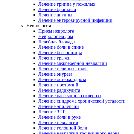
Лечение гриппа у пожилых
Лечение бронхита
Лечение ангины
Лечение энтеровирусной инфекции
Неврология
Прием невролога
Невролог на дом
Лечебная блокада
Лечение боли в спине
Лечение бессонницы
Лечение грыжи
Лечение межреберной невралгии
Лечение нервных тиков
Лечение энуреза
Лечение остеохондроза
Лечение протрузий
Лечение радикулита
Лечение рассеянного склероза
Лечение синдрома хронической усталости
Лечение эпилепсии
Лечение ЗПР
Лечение боли в руке
Лечение невралгии
Лечение головной боли
Лечение невралгии тройничного нерва