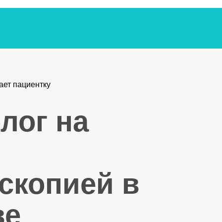
лог на
скопией в
ве