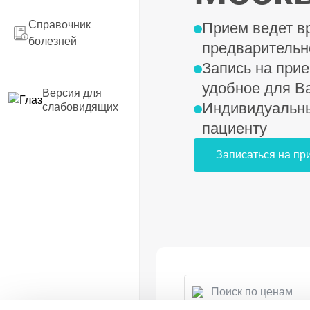
Справочник
Прием ведет вр
болезней
предварительн
Запись на прие
удобное для В
Версия для
Индивидуальны
слабовидящих
пациенту
Записаться на пр