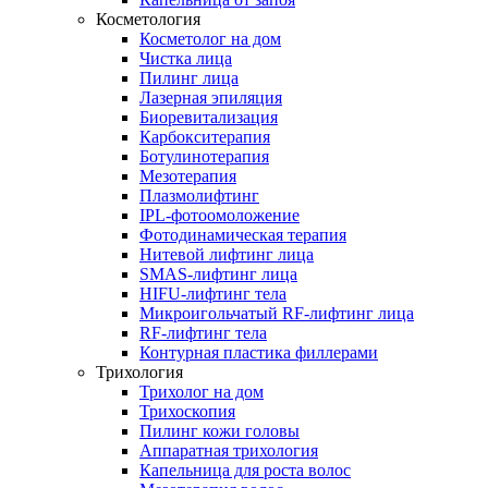
Косметология
Косметолог на дом
Чистка лица
Пилинг лица
Лазерная эпиляция
Биоревитализация
Карбокситерапия
Ботулинотерапия
Мезотерапия
Плазмолифтинг
IPL-фотоомоложение
Фотодинамическая терапия
Нитевой лифтинг лица
SMAS-лифтинг лица
HIFU-лифтинг тела
Микроигольчатый RF-лифтинг лица
RF-лифтинг тела
Контурная пластика филлерами
Трихология
Трихолог на дом
Трихоскопия
Пилинг кожи головы
Аппаратная трихология
Капельница для роста волос