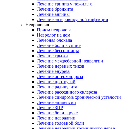
Лечение гриппа у пожилых
Лечение бронхита
Лечение ангины
Лечение энтеровирусной инфекции
Неврология
Прием невролога
Невролог на дом
Лечебная блокада
Лечение боли в спине
Лечение бессонницы
Лечение грыжи
Лечение межреберной невралгии
Лечение нервных тиков
Лечение энуреза
Лечение остеохондроза
Лечение протрузий
Лечение радикулита
Лечение рассеянного склероза
Лечение синдрома хронической усталости
Лечение эпилепсии
Лечение ЗПР
Лечение боли в руке
Лечение невралгии
Лечение головной боли
Лечение невралгии тройничного нерва